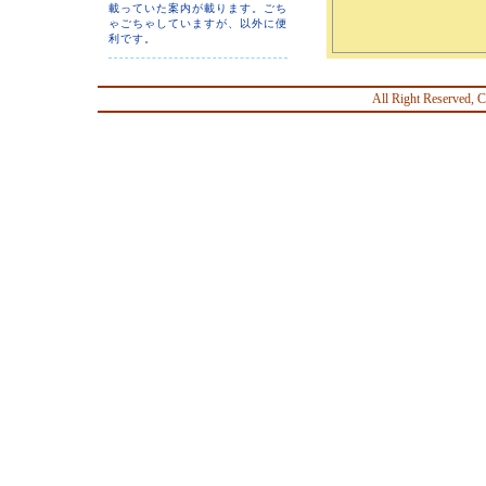
載っていた案内が載ります。ごち
ゃごちゃしていますが、以外に便
利です。
All Right Reserved, C