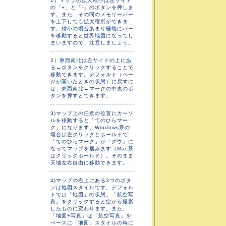
1）マップの拡大縮小は左サイド
の「+」と「-」のボタンを押しま
す。また、その間のメモリーバー
を上下しても拡大宿所ができま
す。縮小の場合あまり極端にバー
を移動すると世界地図になってし
まいますので、注意しましょう。
2）東西南北は左サイドの上にあ
る→ボタンをクリックすることで
移動できます。デフォルト（ペー
ジが開いたときの状態）に戻すに
は、東西南北→マークの中央のボ
タンを押すとできます。
3)マップ上の任意の位置にカーソ
ルを移動すると「てのひらマー
ク」になります。Windows系の
場合は左クリックとホールドで
「てのひらマーク」が「グウ」に
なってマップを掴みます（Mac系
はクリックホールド）。そのまま
天地左右自由に移動できます。
4)マップの右上にある3つのボタ
ンは地図スタイルです。デフォル
トでは「地図」の状態。「航空写
真」をクリックすると空から撮影
したものに変わります。また、
「地図+写真」は「航空写真」を
ベースに「地図」スタイルの時に