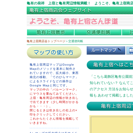
亀有の発祥 上宿と亀有周辺情報満載！ ようこそ、亀有上宿商
亀有上宿商店会トップページ
＞交通便利帳
亀有上宿周辺マップはGoogle
Mapのメソッドを基本に制作さ
れていますので、拡大縮小、東西
「こちら葛飾区亀有公園前
南北の移動、「てのひらマーク」
によるスライドなどの操作は
知られていない？ なんて
Google Mapと同じです。
のアクセス 方法をお知ら
マップの中の「バルーンマーク」
にマウスを重ねて
みてください。
報も あわせて掲載しまし
上宿・亀有周辺の情報が吹き出し
で出てきます（少し時間がかかる
かも・・・）。
閉じるときは吹き出しの右上の×
印をクリックしてください。
これからたくさん情報を掲載して
いきますね。